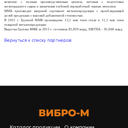
комплекс с полным производственным циклом, начиная с подготовки
железорудного сырья и заканчивая глубокой переработкой черных металлов.
ММК производит широкий сортамент металлопродукции с преобладающей
долей продукции с высокой добавленной стоимостью.
В 2015 г. Группой ММК произведено 12,2 млн тонн стали и 11,2 млн тонн
товарной металлопродукции.
Выручка Группы ММК за 2015 г. составила $5,839 млрд, EBITDA – $1,668 млрд.
Вернуться к списку партнеров
Каталог продукции
О компании