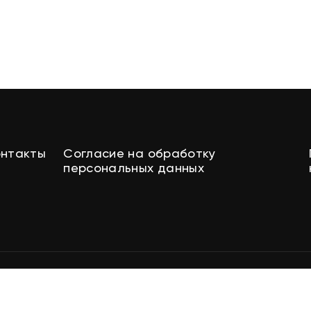
онтакты
Согласие на обработку
персональных данных
ВИБРО-М © 1999-2026. Все права защищены
Разработка сайта
easy-seo.ru